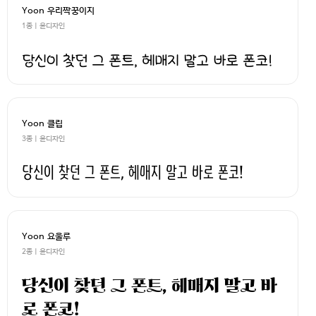
Yoon 우리짝꿍이지
1종 | 윤디자인
당신이 찾던 그 폰트, 헤매지 말고 바로 폰코!
Yoon 클립
3종 | 윤디자인
당신이 찾던 그 폰트, 헤매지 말고 바로 폰코!
Yoon 요울루
2종 | 윤디자인
당신이 찾던 그 폰트, 헤매지 말고 바
로 폰코!