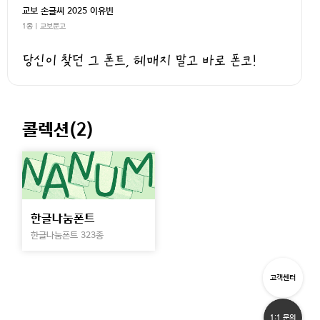
교보 손글씨 2025 이유빈
1종 | 교보문고
당신이 찾던 그 폰트, 헤매지 말고 바로 폰코!
콜렉션(
2
)
한글나눔폰트
한글나눔폰트 323종
고객센터
1:1 문의