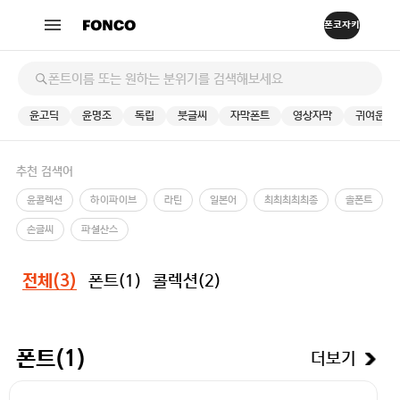
윤고딕
윤명조
독립
붓글씨
자막폰트
영상자막
귀여운
추천 검색어
윤콜렉션
하이파이브
라틴
일본어
최최최최최종
솔폰트
손글씨
파셜산스
폰트(
1
)
콜렉션(
2
)
전체(
3
)
더보기
폰트(
1
)