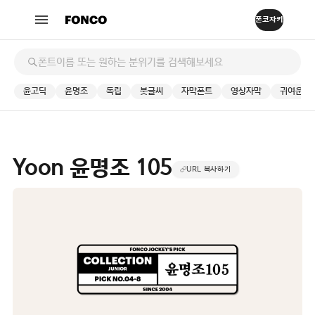
윤고딕
윤명조
독립
붓글씨
자막폰트
영상자막
귀여운
Yoon 윤명조 105
URL 복사하기