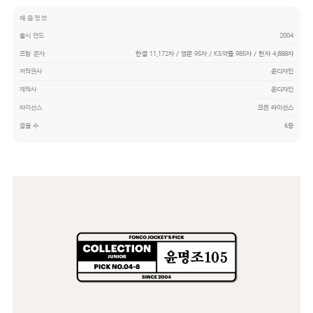
제품정보
출시 연도
2004
포함 문자
한글 11,172자 / 영문 95자 / KS약물 985자 / 한자 4,888자
저작권사
윤디자인
제작사
윤디자인
라이선스
모든 라이선스
글꼴 수
6종