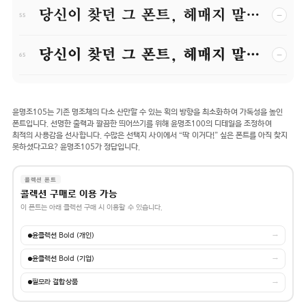
당신이 찾던 그 폰트, 헤매지 말고 바로 폰코!
−
55
당신이 찾던 그 폰트, 헤매지 말고 바로 폰코!
−
65
윤명조105는 기존 명조체의 다소 산만할 수 있는 획의 방향을 최소화하여 가독성을 높인
폰트입니다. 선명한 출력과 깔끔한 띄어쓰기를 위해 윤명조100의 디테일을 조정하여
최적의 사용감을 선사합니다. 수많은 선택지 사이에서 “딱 이거다!” 싶은 폰트를 아직 찾지
못하셨다고요? 윤명조105가 정답입니다.
콜렉션 폰트
콜렉션 구매로 이용 가능
이 폰트는 아래 콜렉션 구매 시 이용할 수 있습니다.
윤콜렉션 Bold (개인)
→
윤콜렉션 Bold (기업)
→
필모라 결합상품
→