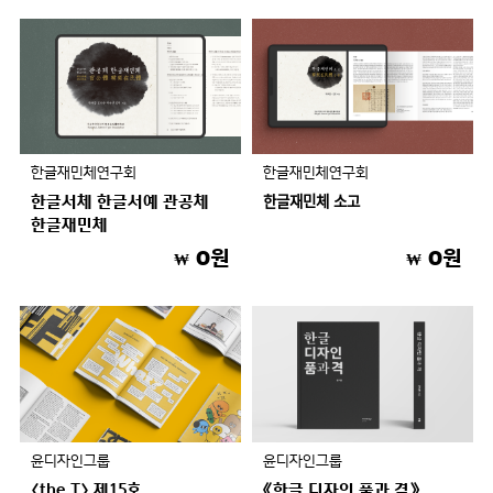
한글재민체연구회
한글재민체연구회
한글서체 한글서예 관공체
한글재민체 소고
한글재민체
0원
0원
₩
₩
윤디자인그룹
윤디자인그룹
〈the T〉 제15호
《한글 디자인 품과 격》