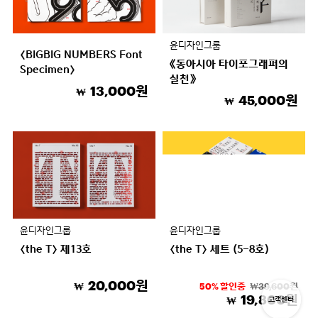
윤디자인그룹
〈BIGBIG NUMBERS Font
《동아시아 타이포그래퍼의
Specimen〉
실천》
13,000원
₩
45,000원
₩
윤디자인그룹
윤디자인그룹
〈the T〉 제13호
〈the T〉 세트 (5-8호)
20,000원
₩
50% 할인중
₩39,600원
19,800원
고객센터
₩