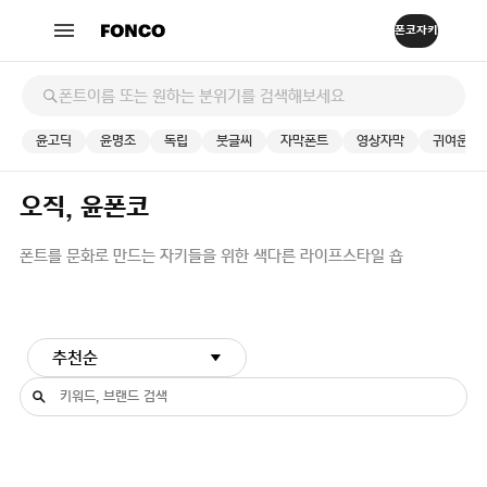
윤고딕
윤명조
독립
붓글씨
자막폰트
영상자막
귀여운
오직, 윤폰코
폰트를 문화로 만드는 자키들을 위한 색다른 라이프스타일 숍
추천순