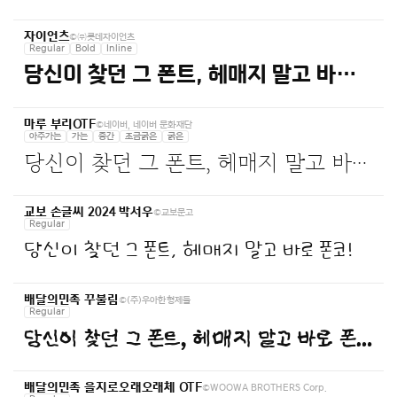
©㈜롯데자이언츠
자이언츠
Regular
Bold
Inline
당신이 찾던 그 폰트, 헤매지 말고 바로 폰코!
©네이버, 네이버 문화재단
마루 부리OTF
아주가는
가는
중간
조금굵은
굵은
당신이 찾던 그 폰트, 헤매지 말고 바로 폰코!
©교보문고
교보 손글씨 2024 박서우
Regular
당신이 찾던 그 폰트, 헤매지 말고 바로 폰코!
©(주)우아한형제들
배달의민족 꾸불림
Regular
당신이 찾던 그 폰트, 헤매지 말고 바로 폰코!
©WOOWA BROTHERS Corp.
배달의민족 을지로오래오래체 OTF