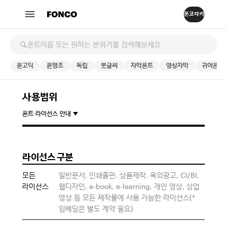
윤고딕
윤명조
독립
붓글씨
자막폰트
영상자막
귀여운
사용범위
폰트 라이선스 안내
라이선스 구분
모든
일반문서, 인쇄출판, 상품제작, 옥외광고, CI/BI,
라이선스
웹디자인, e-book, e-learning, 개인 영상, 상업
영상 등 모든 제작물에 사용 가능한 라이선스(*
임베딩은 별도 계약 필요)