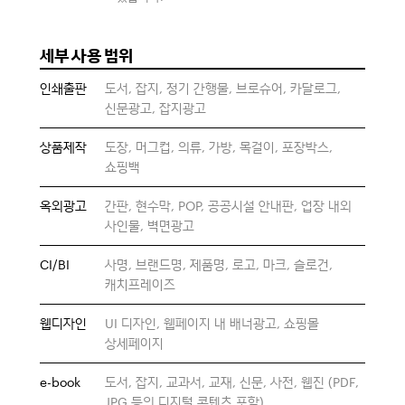
세부 사용 범위
인쇄출판
도서, 잡지, 정기 간행물, 브로슈어, 카달로그,
신문광고, 잡지광고
상품제작
도장, 머그컵, 의류, 가방, 목걸이, 포장박스,
쇼핑백
옥외광고
간판, 현수막, POP, 공공시설 안내판, 업장 내외
사인물, 벽면광고
CI/BI
사명, 브랜드명, 제품명, 로고, 마크, 슬로건,
캐치프레이즈
웹디자인
UI 디자인, 웹페이지 내 배너광고, 쇼핑몰
상세페이지
e-book
도서, 잡지, 교과서, 교재, 신문, 사전, 웹진 (PDF,
JPG 등의 디지털 콘텐츠 포함)