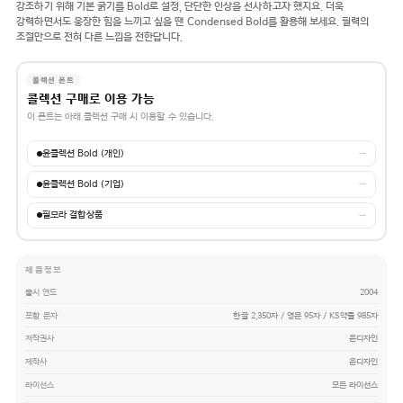
강조하기 위해 기본 굵기를 Bold로 설정, 단단한 인상을 선사하고자 했지요. 더욱
강력하면서도 웅장한 힘을 느끼고 싶을 땐 Condensed Bold를 활용해 보세요. 필력의
조절만으로 전혀 다른 느낌을 전한답니다.
콜렉션 폰트
콜렉션 구매로 이용 가능
이 폰트는 아래 콜렉션 구매 시 이용할 수 있습니다.
윤콜렉션 Bold (개인)
→
윤콜렉션 Bold (기업)
→
필모라 결합상품
→
제품정보
출시 연도
2004
포함 문자
한글 2,350자 / 영문 95자 / KS약물 985자
저작권사
윤디자인
제작사
윤디자인
라이선스
모든 라이선스