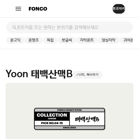
윤고딕
윤명조
독립
붓글씨
자막폰트
영상자막
귀여운
Yoon 태백산맥B
URL 복사하기