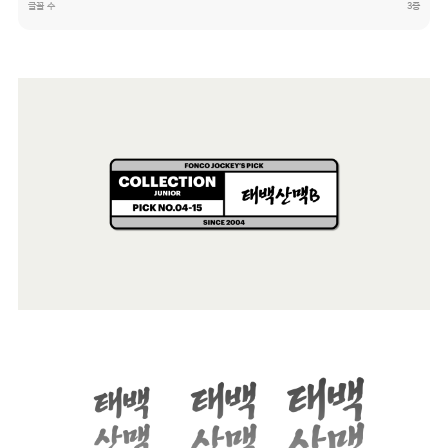
글꼴 수
3종