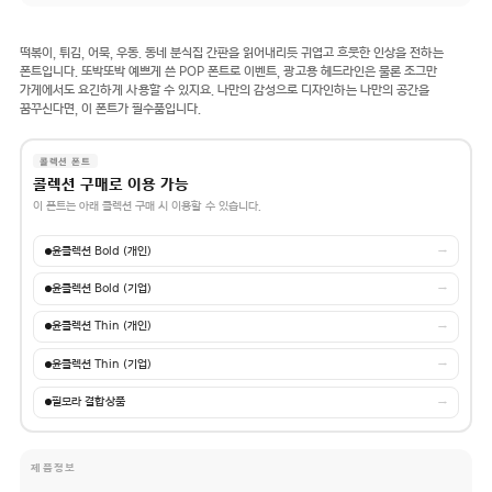
떡볶이, 튀김, 어묵, 우동. 동네 분식집 간판을 읽어내리듯 귀엽고 흐뭇한 인상을 전하는
폰트입니다. 또박또박 예쁘게 쓴 POP 폰트로 이벤트, 광고용 헤드라인은 물론 조그만
가게에서도 요긴하게 사용할 수 있지요. 나만의 감성으로 디자인하는 나만의 공간을
꿈꾸신다면, 이 폰트가 필수품입니다.
콜렉션 폰트
콜렉션 구매로 이용 가능
이 폰트는 아래 콜렉션 구매 시 이용할 수 있습니다.
윤콜렉션 Bold (개인)
→
윤콜렉션 Bold (기업)
→
윤콜렉션 Thin (개인)
→
윤콜렉션 Thin (기업)
→
필모라 결합상품
→
제품정보