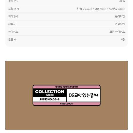
출시 연도
2006
포함 문자
한글 2,350자 / 영문 95자 / KS약물 985자
저작권사
윤디자인
제작사
윤디자인
라이선스
모든 라이선스
글꼴 수
4종