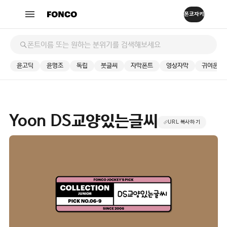
윤고딕
윤명조
독립
붓글씨
자막폰트
영상자막
귀여운
Yoon DS교양있는글씨
URL 복사하기