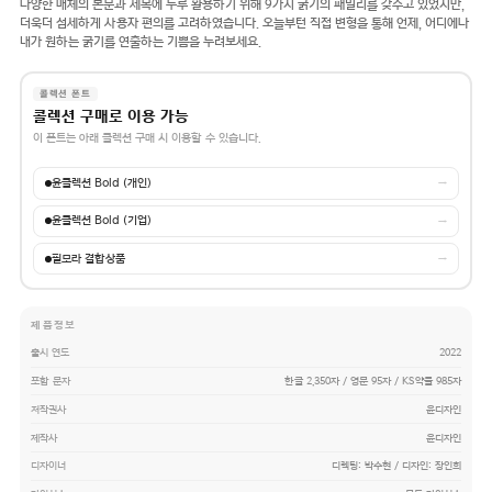
다양한 매체의 본문과 제목에 두루 활용하기 위해 9가지 굵기의 패밀리를 갖추고 있었지만,
더욱더 섬세하게 사용자 편의를 고려하였습니다. 오늘부턴 직접 변형을 통해 언제, 어디에나
내가 원하는 굵기를 연출하는 기쁨을 누려보세요.
콜렉션 폰트
콜렉션 구매로 이용 가능
이 폰트는 아래 콜렉션 구매 시 이용할 수 있습니다.
윤콜렉션 Bold (개인)
→
윤콜렉션 Bold (기업)
→
필모라 결합상품
→
제품정보
출시 연도
2022
포함 문자
한글 2,350자 / 영문 95자 / KS약물 985자
저작권사
윤디자인
제작사
윤디자인
디자이너
디렉팅: 박수현 / 디자인: 장인희