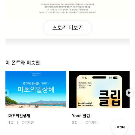
스토리 더보기
이 폰트와 비슷한
마초의일상체
Yoon 클립
1종
윤디자인
3종
윤디자인
고객센터