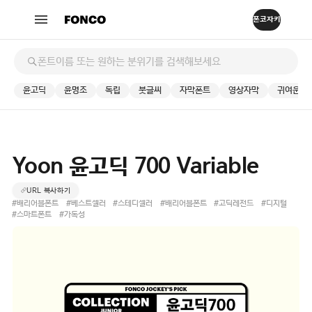
윤고딕
윤명조
독립
붓글씨
자막폰트
영상자막
귀여운
Yoon 윤고딕 700 Variable
URL 복사하기
#배리어블폰트
#베스트셀러
#스테디셀러
#배리어블폰트
#고딕레전드
#디지털
#스마트폰트
#가독성