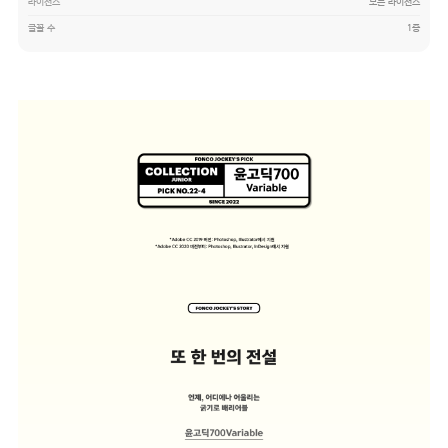
라이선스
모든 라이선스
글꼴 수
1종