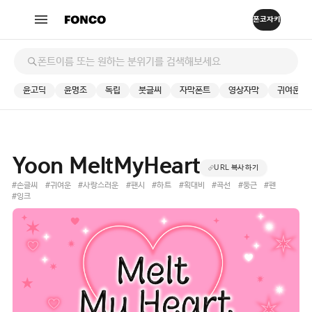
윤고딕
윤명조
독립
붓글씨
자막폰트
영상자막
귀여운
Yoon MeltMyHeart
URL 복사하기
#손글씨
#귀여운
#사랑스러운
#팬시
#하트
#획대비
#곡선
#둥근
#펜
#잉크