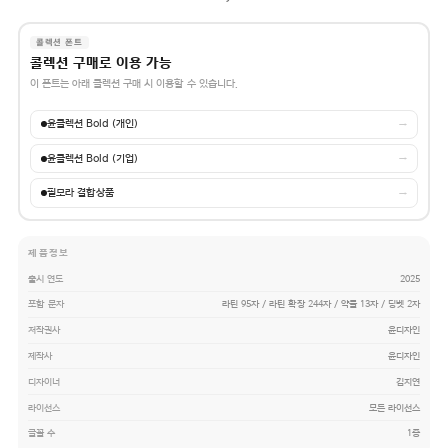
콜렉션 폰트
콜렉션 구매로 이용 가능
이 폰트는 아래 콜렉션 구매 시 이용할 수 있습니다.
윤콜렉션 Bold (개인)
→
윤콜렉션 Bold (기업)
→
필모라 결합상품
→
제품정보
출시 연도
2025
포함 문자
라틴 95자 / 라틴 확장 244자 / 약물 13자 / 딩벳 2자
저작권사
윤디자인
제작사
윤디자인
디자이너
김지연
라이선스
모든 라이선스
글꼴 수
1종