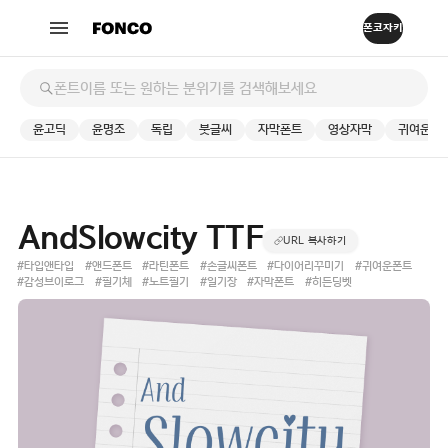
윤고딕
윤명조
독립
붓글씨
자막폰트
영상자막
귀여운
AndSlowcity TTF
URL 복사하기
#타입앤타입
#앤드폰트
#라틴폰트
#손글씨폰트
#다이어리꾸미기
#귀여운폰트
#감성브이로그
#필기체
#노트필기
#일기장
#자막폰트
#히든딩벳