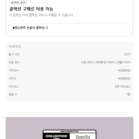
콜렉션 폰트
콜렉션 구매로 이용 가능
이 폰트는 아래 콜렉션 구매 시 이용할 수 있습니다.
앤드폰트 손글씨 콜렉션-2
→
제품정보
출시 연도
2023
포함 문자
라틴 95자 / 라틴확장 206자 / 약물 102자
저작권사
타입앤타입
제작사
타입앤타입
라이선스
모든 라이선스
글꼴 수
1종