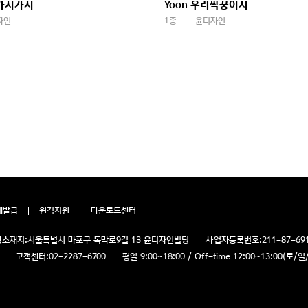
말가지가지
Yoon 우리짝꿍이지
자인
1종
윤디자인
재발급
원격지원
다운로드센터
소재지:
서울특별시 마포구 독막로9길 13 윤디자인빌딩
사업자등록번호:
211-87-69
고객센터:
02-2287-6700
평일 9:00~18:00 / Off-time 12:00~13:00(토