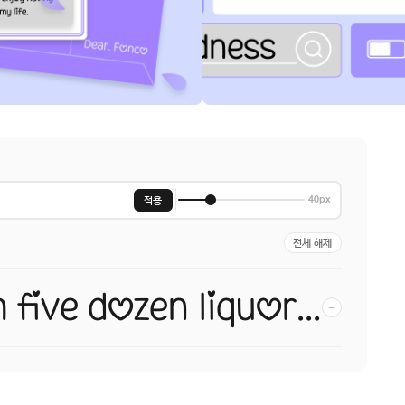
적용
40px
전체 해제
Pack my box with five dozen liquor jugs.
−