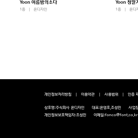
Yoon 여름밤의소다
Yoon 정
1종
윤디자인
1종
윤디
개인정보처리방침
이용약관
사용범위
인증 
상호명:
주식회사 윤디자인
대표:
윤영호,조성민
사업장
개인정보보호책임자:
조성민
이메일:
fonco@font.co.kr