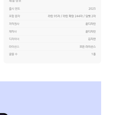
제품정보
출시 연도
2025
포함 문자
라틴 95자 / 라틴 확장 244자 / 딩벳 2자
저작권사
윤디자인
제작사
윤디자인
디자이너
김지연
라이선스
모든 라이선스
글꼴 수
1종