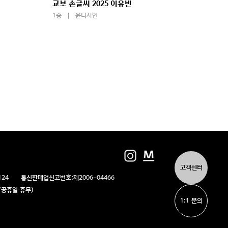
교보 손글씨 2025 이유빈
학교안
1종
윤디자인
1종
고객센터
124
통신판매업신고번호:
제2006-04466
/일/공휴일 휴무)
1:1 문의