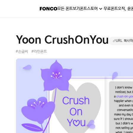
모든 폰트보기
폰트스토어
무료폰트
오직, 윤
Yoon CrushOnYou
URL 복사
#손글씨
#라틴폰트