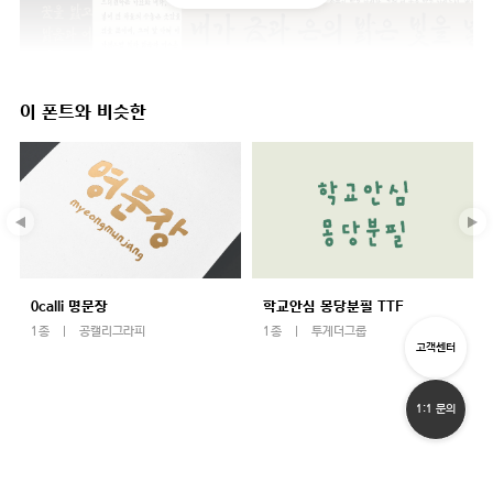
이 폰트와 비슷한
0calli 명문장
학교안심 몽당분필 TTF
1종
공캘리그라피
1종
투게더그룹
고객센터
1:1 문의