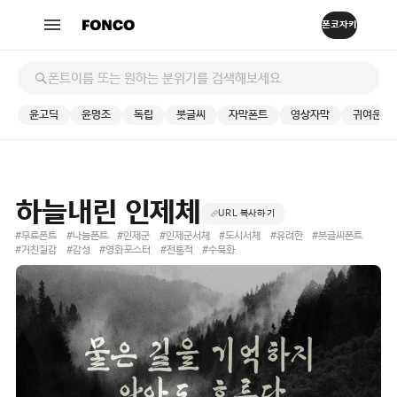
윤고딕
윤명조
독립
붓글씨
자막폰트
영상자막
귀여운
하늘내린 인제체
URL 복사하기
#무료폰트
#나눔폰트
#인제군
#인제군서체
#도시서체
#유려한
#붓글씨폰트
#거친질감
#감성
#영화포스터
#전통적
#수묵화