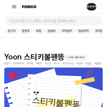
윤고딕
윤명조
독립
붓글씨
자막폰트
영상자막
귀여운
Yoon 스티키볼펜똥
URL 복사하기
#필기
#또박또박
#카톡
#메모
#노트
#다꾸
#다이어리
#딩벳
#질감
#볼펜