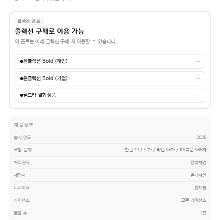
콜렉션 폰트
콜렉션 구매로 이용 가능
이 폰트는 아래 콜렉션 구매 시 이용할 수 있습니다.
윤콜렉션 Bold (개인)
→
윤콜렉션 Bold (기업)
→
필모라 결합상품
→
제품정보
출시 연도
2025
포함 문자
한글 11,172자 / 라틴 95자 / KS특문 985자
저작권사
윤디자인
제작사
윤디자인
디자이너
김채림
라이선스
모든 라이선스
글꼴 수
1종