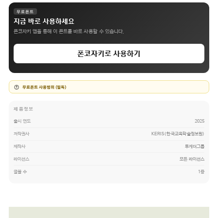
무료폰트
지금 바로 사용하세요
폰코자키 앱을 통해 이 폰트를 바로 사용할 수 있습니다.
폰코자키로 사용하기
무료폰트 사용범위 (필독)
제품정보
출시 연도
2025
저작권사
KERIS(한국교육학술정보원)
제작사
투게더그룹
라이선스
모든 라이선스
글꼴 수
1종