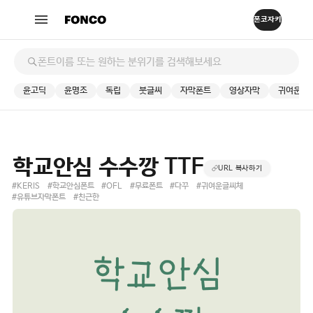
윤고딕
윤명조
독립
붓글씨
자막폰트
영상자막
귀여운
학교안심 수수깡 TTF
URL 복사하기
#KERIS
#학교안심폰트
#OFL
#무료폰트
#다꾸
#귀여운글씨체
#유튜브자막폰트
#친근한